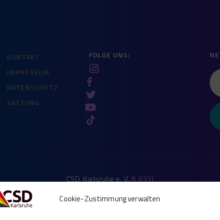
FOLGE UNS:
NE
KONTAKT
IMPRESSUM
DATENSCHUTZ
SATZUNG
CSD Karlsruhe e. V.
© {{Y}}
Cookie-Zustimmung verwalten