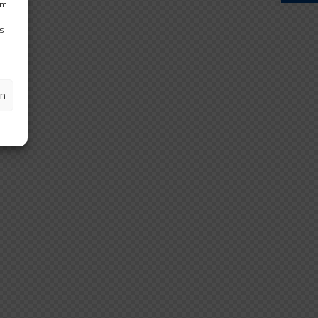
um
s
en