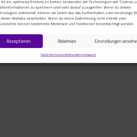
dir ein optimales Erlebnis zu bieten, verwenden wir Technologien wie Cookies, 
äteinformationen zu speichern und/oder darauf zuzugreifen. Wenn du diesen
hnologien zustimmst, können wir Daten wie das Surfverhalten oder eindeutige ID
 dieser Website verarbeiten. Wenn du deine Zustimmung nicht erteilst oder
ückziehst, können bestimmte Merkmale und Funktionen beeinträchtigt werden.
Akzeptieren
Ablehnen
Einstellungen anseh
Datenschutzerklärung
Impressum