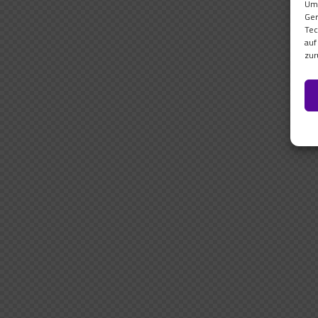
Um 
Ger
Tec
auf
zur