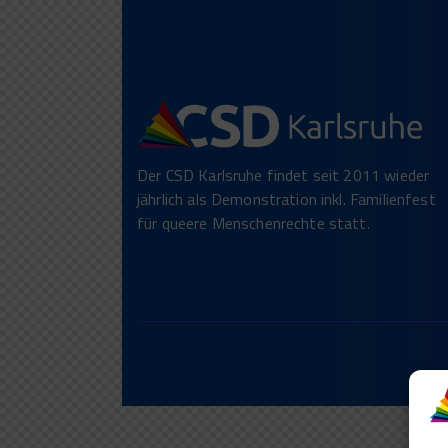
Der CSD Karlsruhe findet seit 2011 wieder
jährlich als Demonstration inkl. Familienfest
für queere Menschenrechte statt.