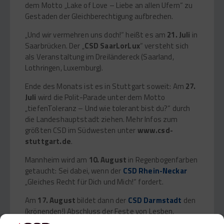
dem Motto „Lake of Love – Liebe an allen Ufern“ zu
Gestaden der Gleichberechtigung aufbrechen.
„Und wir vermehren uns doch!“ heißt es am
21. Juli
in
Saarbrücken. Der „
CSD SaarLorLux
“ versteht sich
als Veranstaltung im Dreiländereck (Saarland,
Lothringen, Luxemburg).
Ende des Monats ist es in Stuttgart soweit: Am
27.
Juli
wird die Polit-Parade unter dem Motto
„tiefenToleranz – Und wie tolerant bist du?“ durch
die Landeshauptstadt ziehen. Mehr Infos zum
größten CSD im Südwesten unter
www.csd-
stuttgart.de
.
Mannheim wird am
10. August
in Regenbogenfarben
getaucht: Sei dabei, wenn der
CSD Rhein-Neckar
„Gleiches Recht für Dich und Mich!“ fordert.
Am
17. August
bildet dann der
CSD Darmstadt
den
(krönenden!) Abschluss der Feste von Lesben,
Schwulen, Bi-, Trans- und Intersexuellen.