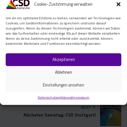
Cookie-Zustimmung verwalten
Diesjähriges Motto: „Mit vollem Recht queer!“
Ihr seht, es ist noch einiges los – in diesem Sinne:
Um dir ein optimales Erlebnis zu bieten, verwenden wir Technologien wie
Viel Spaß auch auf den anderen CSDs der Region!
Cookies, um Geräteinformationen zu speichern und/oder darauf
zuzugreifen. Wenn du diesen Technologien zustimmst, können wir Daten
wie das Surfverhalten oder eindeutige IDs auf dieser Website verarbeiten.
CSD IN DEUTSCHLAND
Wenn du deine Zustimmung nicht erteilst oder zurückziehst, können
bestimmte Merkmale und Funktionen beeinträchtigt werden.
Akzeptieren
Ablehnen
PREVIOUS
Einstellungen ansehen
CSD Karlsruhe 2013: Grund zum Fordern
und Feiern
Datenschutzerklärung
Impressum
NEXT
Nächsten Samstag: CSD Stuttgart!