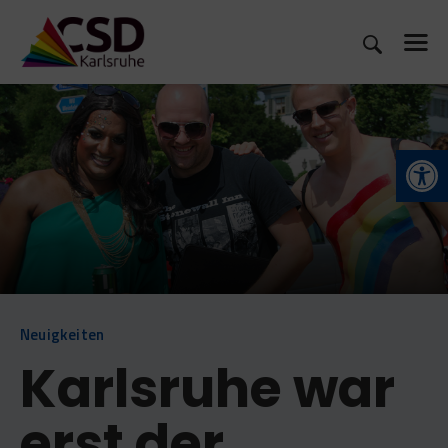
CSD 2026
Open toolbar
WAS IST CSD?
MITMACHEN
SHOP
NEUIGKEITEN
KONTAKT
Neuigkeiten
Karlsruhe war
erst der