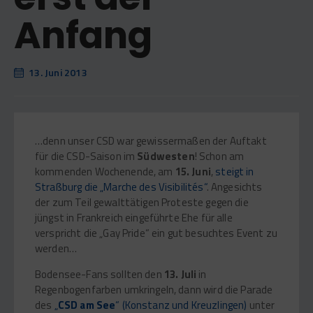
Anfang
13. Juni 2013
…denn unser CSD war gewissermaßen der Auftakt
für die CSD-Saison im
Südwesten
! Schon am
kommenden Wochenende, am
15. Juni
,
steigt in
Straßburg die „Marche des Visibilités“
. Angesichts
der zum Teil gewalttätigen Proteste gegen die
jüngst in Frankreich eingeführte Ehe für alle
verspricht die „Gay Pride“ ein gut besuchtes Event zu
werden…
Bodensee-Fans sollten den
13. Juli
in
Regenbogenfarben umkringeln, dann wird die Parade
des
„
CSD am See
“ (Konstanz und Kreuzlingen)
unter