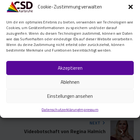
Cookie-Zustimmung verwalten
Bis kommenden Samstag um 17:05 Uhr also!
Achso, die
Veranstaltung auf Facebook
solltet ihr
Um dir ein optimales Erlebnis zu bieten, verwenden wir Technologien wie
Cookies, um Geräteinformationen zu speichern und/oder darauf
natürlich teilen!
zuzugreifen. Wenn du diesen Technologien zustimmst, können wir Daten
wie das Surfverhalten oder eindeutige IDs auf dieser Website verarbeiten.
Wenn du deine Zustimmung nicht erteilst oder zurückziehst, können
COMMUNITY
bestimmte Merkmale und Funktionen beeinträchtigt werden.
Akzeptieren
Ablehnen
PREVIOUS
Einstellungen ansehen
Schirmherrschaft 2014: Regina Halmich
Datenschutzerklärung
Impressum
NEXT
Videobotschaft von Regina Halmich