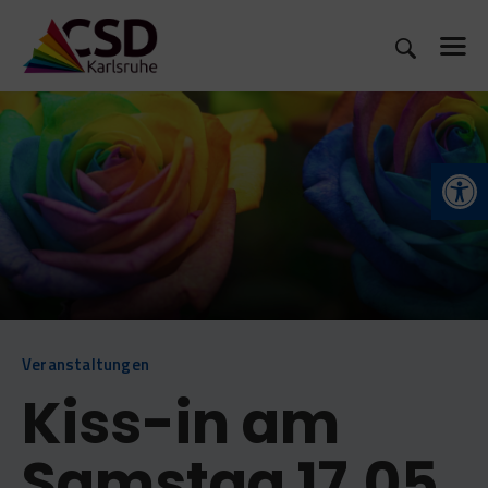
CSD 2026
Open toolbar
WAS IST CSD?
MITMACHEN
SHOP
NEUIGKEITEN
KONTAKT
Veranstaltungen
Kiss-in am
Samstag 17.05.