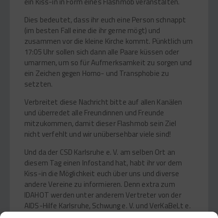
ein Kiss-in in Form eines Flashmob veranstalten.
Dies bedeutet, dass ihr euch eine Person schnappt
(im besten Fall eine die ihr gerne mögt) und
zusammen vor die kleine Kirche kommt. Pünktlich um
17:05 Uhr sollen sich dann alle Paare küssen oder
umarmen, um so für Aufmerksamkeit zu sorgen und
ein Zeichen gegen Homo- und Transphobie zu
setzten.
Verbreitet diese Nachricht bitte auf allen Kanälen
und überredet alle Freundinnen und Freunde
mitzukommen, damit dieser Flashmob sein Ziel
nicht verfehlt und wir unübersehbar viele sind!
Und da der CSD Karlsruhe e. V. am selben Ort an
diesem Tag einen Infostand hat, habt ihr vor dem
Kiss-in die Möglichkeit euch über uns und diverse
andere Vereine zu informieren. Denn extra zum
IDAHOT werden unter anderem Vertreter von der
AIDS-Hilfe Karlsruhe, Schwung e. V. und VerKaBeLt e.
V. anwesend sein.