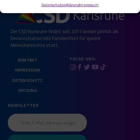
Datenschutzerklärung
Impressum
Der CSD Karlsruhe findet seit 2011 wieder jährlich als
Demonstration inkl. Familienfest für queere
Menschenrechte statt.
FOLGE UNS:
KONTAKT
IMPRESSUM
DATENSCHUTZ
SATZUNG
NEWSLETTER