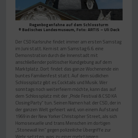
Regenbogenfahne auf dem Schlossturm
© Badisches Landesmuseum, Foto: ARTIS – Uli Deck
Der CSD Karlsruhe findet immer am ersten Samstag
im Juni statt. Kern ist am Samstag 6.6. eine
Demonstration durch die Innenstadt mit
anschließender politischer Kundgebung auf dem
Marktplatz. Dort findet das ganze Wochenende ein
buntes Familienfest statt. Auf dem südlichen
Schlossplatz gibt es Cocktails und Musik. Wer
sonntags noch weiterfeiern möchte, kann das auf
dem Schlossplatz mit der „Pride Festival & CSD KA
Closing Party“ tun. Seinen Namen hat der CSD, der in
der ganzen Welt gefeiert wird, von einem Aufstand
1969 in der New Yorker Christopher Street, als sich
Homosexuelle und trans Menschen im dortigen
„Stonewall Inn“ gegen polizeiliche Übergriffe zur
Wehr setzten, was zu einer mehrtägigen