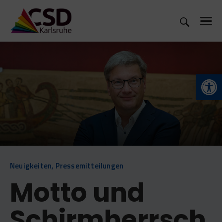
CSD 2026
Open toolbar
WAS IST CSD?
MITMACHEN
SHOP
NEUIGKEITEN
KONTAKT
Neuigkeiten
,
Pressemitteilungen
Motto und
Schirmherrsch